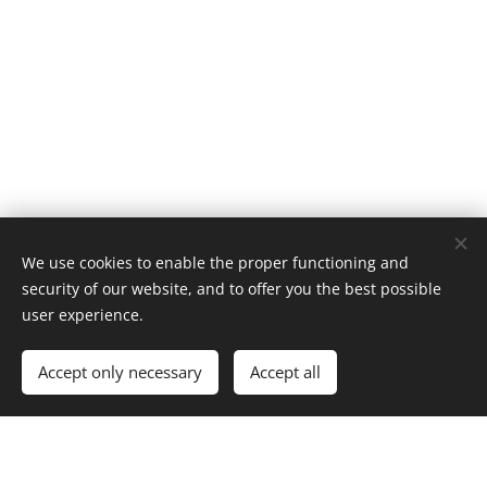
© 2016 Tomáš Šapovalov, tomas@sapovalov.cz
We use cookies to enable the proper functioning and
security of our website, and to offer you the best possible
Powered by
Webnode
Cookies
user experience.
Languages
Accept only necessary
Accept all
Čeština
English
Dlouhodobé cestovní pojištění
nejen na Nový Zéland najdete na webu
VisitKiwi.cz
.