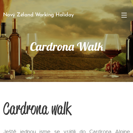
Nový Zéland Working Holiday
Cardrona Walk
Cardrona walk
Ještě jednou jsme se vrátili do Cardrona Alpine