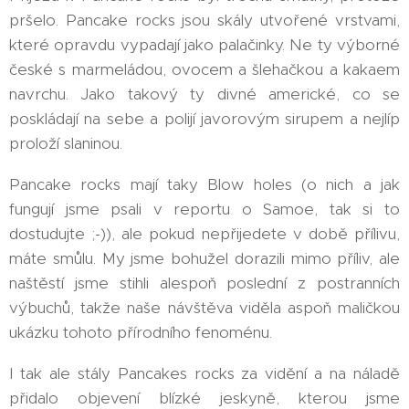
pršelo. Pancake rocks jsou skály utvořené vrstvami,
které opravdu vypadají jako palačinky. Ne ty výborné
české s marmeládou, ovocem a šlehačkou a kakaem
navrchu. Jako takový ty divné americké, co se
poskládají na sebe a polijí javorovým sirupem a nejlíp
proloží slaninou.
Pancake rocks mají taky Blow holes (o nich a jak
fungují jsme psali v reportu o Samoe, tak si to
dostudujte ;-)), ale pokud nepřijedete v době přílivu,
máte smůlu. My jsme bohužel dorazili mimo příliv, ale
naštěstí jsme stihli alespoň poslední z postranních
výbuchů, takže naše návštěva viděla aspoň maličkou
ukázku tohoto přírodního fenoménu.
I tak ale stály Pancakes rocks za vidění a na náladě
přidalo objevení blízké jeskyně, kterou jsme