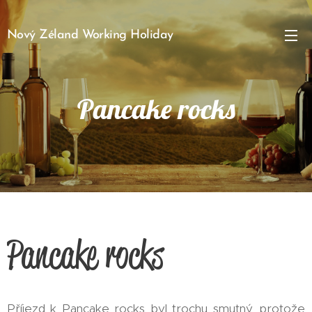
Nový Zéland Working Holiday
Pancake rocks
Pancake rocks
Příjezd k Pancake rocks byl trochu smutný, protože