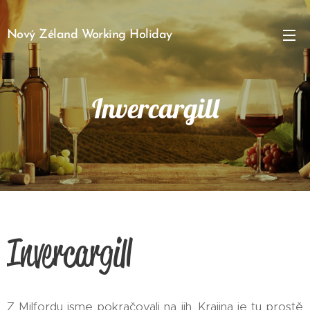
Nový Zéland Working Holiday
Invercargill
Invercargill
Z Milfordu jsme pokračovali na jih. Krajina je tu prostě