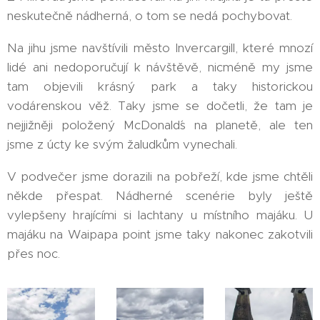
neskutečně nádherná, o tom se nedá pochybovat.
Na jihu jsme navštívili město Invercargill, které mnozí
lidé ani nedoporučují k návštěvě, nicméně my jsme
tam objevili krásný park a taky historickou
vodárenskou věž. Taky jsme se dočetli, že tam je
nejjižněji položený McDonald´s na planetě, ale ten
jsme z úcty ke svým žaludkům vynechali.
V podvečer jsme dorazili na pobřeží, kde jsme chtěli
někde přespat. Nádherné scenérie byly ještě
vylepšeny hrajícími si lachtany u místního majáku. U
majáku na Waipapa point jsme taky nakonec zakotvili
přes noc.