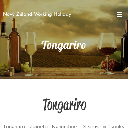
Nový Zéland Working Holiday
Tongariro
Tongariro
Tongariro, Ruapehu, Ngauruhoe - 3 sousedící sopky,