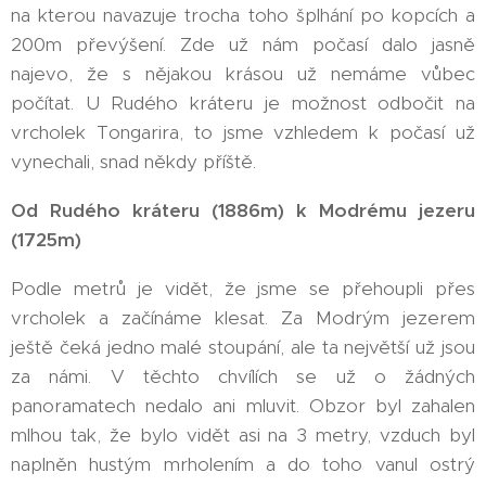
na kterou navazuje trocha toho šplhání po kopcích a
200m převýšení. Zde už nám počasí dalo jasně
najevo, že s nějakou krásou už nemáme vůbec
počítat. U Rudého kráteru je možnost odbočit na
vrcholek Tongarira, to jsme vzhledem k počasí už
vynechali, snad někdy příště.
Od Rudého kráteru (1886m) k Modrému jezeru
(1725m)
Podle metrů je vidět, že jsme se přehoupli přes
vrcholek a začínáme klesat. Za Modrým jezerem
ještě čeká jedno malé stoupání, ale ta největší už jsou
za námi. V těchto chvílích se už o žádných
panoramatech nedalo ani mluvit. Obzor byl zahalen
mlhou tak, že bylo vidět asi na 3 metry, vzduch byl
naplněn hustým mrholením a do toho vanul ostrý