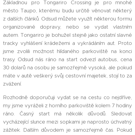
Základnou pro Tongariro Crossing je pro mnohé
město Taupo, kterému budu určitě věnovat některý
z dalších článků. Odsud můžete využít některou formu
organizované dopravy, nebo se vydat vlastním
autem. Tongariro je bohužel stejně jako ostatní slavné
tracky vyhlášení krádežemi a vykrádáním aut. Proto
jsme zvolili možnost hlídaného parkoviště na konci
trasy. Odsud nás ráno na start odvezl autobus, cena
30 dolarů na osobu je samozřejmě vysoká, ale pokud
máte v autě veškerý svůj cestovní majetek, stojí to za
zvážení.
Rozhodně doporučuji vydat se na cestu co nejdříve,
my jsme vyráželi z horního parkoviště kolem 7 hodiny
ráno. Časný start má několik důvodů. Sledovat
vycházející slunce mezi sopkami je naprosto úchvatný
zážitek. Dalším důvodem je samozřejmě čas. Pokud