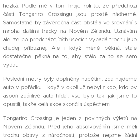
hezká. Podle mě v tom hraje roli to, že předchozí
části Tongariro Crossingu jsou prostě nádherné.
Samostatně by závěrečná část obstála ve srovnání s
mnoha dalšími tracky na Novém Zélandu. Uznávám
ale, že po předcházejících úsecích vypadá trochu jako
chudej příbuznej. Ale i když méně pěkná, stále
dostatečně pěkná na to, aby stálo za to se sem
vydat.
Poslední metry byly doplněny napětím, zda najdeme
auto v pořádku. I když v okolí už nebyl nikdo, kdo by
aspoň zdánlivě auta hlídal, vše bylo tak, jak jsme to
opustili, takže celá akce skončila úspěchem.
Tongariro Crossing je jeden z povinných výletů na
Novém Zélandu. Před jeho absolvováním jsme měli
trochu obavy z náročnosti, protože nejsme žádní