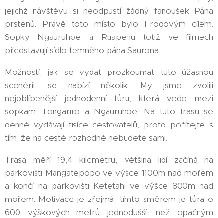
jejichž návštěvu si neodpustí žádný fanoušek Pána
prstenů. Právě toto místo bylo Frodovým cílem.
Sopky Ngauruhoe a Ruapehu totiž ve filmech
představují sídlo temného pána Saurona.
Možností, jak se vydat prozkoumat tuto úžasnou
scenérii, se nabízí několik. My jsme zvolili
nejoblíbenější jednodenní tůru, která vede mezi
sopkami Tongariro a Ngauruhoe. Na tuto trasu se
denně vydávají tisíce cestovatelů, proto počítejte s
tím, že na cestě rozhodně nebudete sami.
Trasa měří 19,4 kilometru, většina lidí začíná na
parkovišti Mangatepopo ve výšce 1100m nad mořem
a končí na parkovišti Ketetahi ve výšce 800m nad
mořem. Motivace je zřejmá, tímto směrem je tůra o
600 výškových metrů jednodušší, než opačným