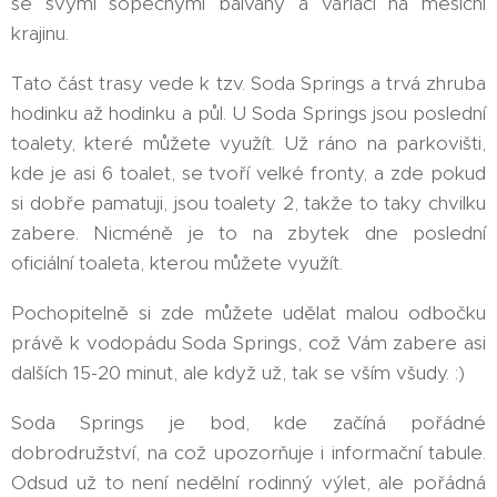
se svými sopečnými balvany a variací na měsíční
krajinu.
Tato část trasy vede k tzv. Soda Springs a trvá zhruba
hodinku až hodinku a půl. U Soda Springs jsou poslední
toalety, které můžete využít. Už ráno na parkovišti,
kde je asi 6 toalet, se tvoří velké fronty, a zde pokud
si dobře pamatuji, jsou toalety 2, takže to taky chvilku
zabere. Nicméně je to na zbytek dne poslední
oficiální toaleta, kterou můžete využít.
Pochopitelně si zde můžete udělat malou odbočku
právě k vodopádu Soda Springs, což Vám zabere asi
dalších 15-20 minut, ale když už, tak se vším všudy. :)
Soda Springs je bod, kde začíná pořádné
dobrodružství, na což upozorňuje i informační tabule.
Odsud už to není nedělní rodinný výlet, ale pořádná