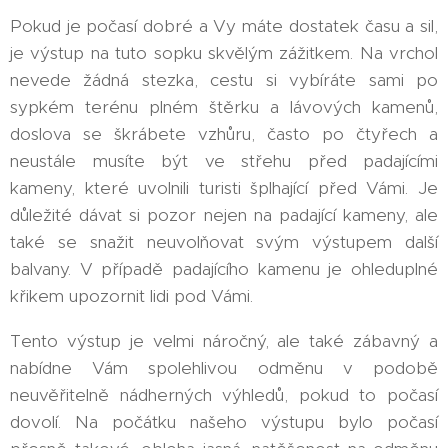
Pokud je počasí dobré a Vy máte dostatek času a sil,
je výstup na tuto sopku skvělým zážitkem. Na vrchol
nevede žádná stezka, cestu si vybíráte sami po
sypkém terénu plném štěrku a lávových kamenů,
doslova se škrábete vzhůru, často po čtyřech a
neustále musíte být ve střehu před padajícími
kameny, které uvolnili turisti šplhající před Vámi. Je
důležité dávat si pozor nejen na padající kameny, ale
také se snažit neuvolňovat svým výstupem další
balvany. V případě padajícího kamenu je ohleduplné
křikem upozornit lidi pod Vámi.
Tento výstup je velmi náročný, ale také zábavný a
nabídne Vám spolehlivou odměnu v podobě
neuvěřitelně nádherných výhledů, pokud to počasí
dovolí. Na počátku našeho výstupu bylo počasí