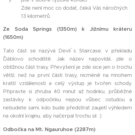
Zde není moc co dodat, čeká Vás náročných
13 kilometrů.
Ze Soda Springs (1350m) k Jižnímu kráteru
(1650m)
Tato část se nazývá Devil ́s Staircase, v překladu
Ďáblovo schodiště. Jak název napovídá, jde o
obtížnou část trasy. Převýšení je zde sice jen o trochu
větší, než na první části trasy, nicméně na mnohem
kratší vzdálenosti a celý výstup je tvořen schody.
Připravte si zhruba 40 minut až hodinku, průběžné
zastávky k odpočinku nejsou vůbec ostudou a
nebudete sami, kdo bude předstírat zaujetí výhledem
na okolní krajinu, aby načerpal trochu sil. :)
Odbočka na Mt. Ngauruhoe (2287m)