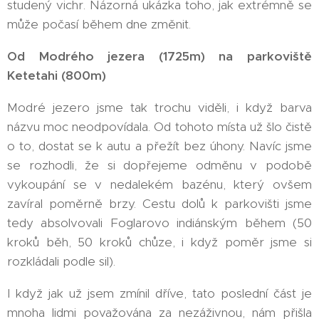
studený vichr. Názorná ukázka toho, jak extrémně se
může počasí během dne změnit.
Od Modrého jezera (1725m) na parkoviště
Ketetahi (800m)
Modré jezero jsme tak trochu viděli, i když barva
názvu moc neodpovídala. Od tohoto místa už šlo čistě
o to, dostat se k autu a přežít bez úhony. Navíc jsme
se rozhodli, že si dopřejeme odměnu v podobě
vykoupání se v nedalekém bazénu, který ovšem
zavíral poměrně brzy. Cestu dolů k parkovišti jsme
tedy absolvovali Foglarovo indiánským během (50
kroků běh, 50 kroků chůze, i když poměr jsme si
rozkládali podle sil).
I když jak už jsem zmínil dříve, tato poslední část je
mnoha lidmi považována za nezáživnou, nám přišla