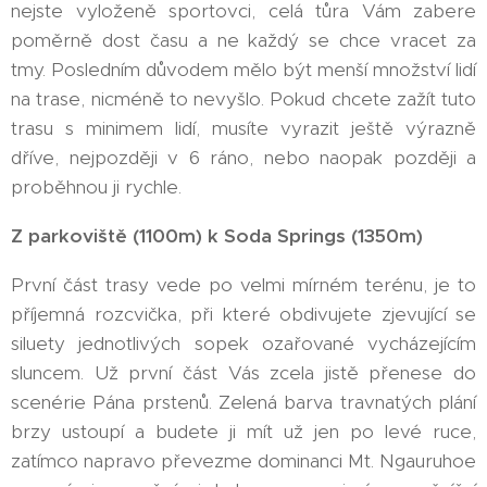
nejste vyloženě sportovci, celá tůra Vám zabere
poměrně dost času a ne každý se chce vracet za
tmy. Posledním důvodem mělo být menší množství lidí
na trase, nicméně to nevyšlo. Pokud chcete zažít tuto
trasu s minimem lidí, musíte vyrazit ještě výrazně
dříve, nejpozději v 6 ráno, nebo naopak později a
proběhnou ji rychle.
Z parkoviště (1100m) k Soda Springs (1350m)
První část trasy vede po velmi mírném terénu, je to
příjemná rozcvička, při které obdivujete zjevující se
siluety jednotlivých sopek ozařované vycházejícím
sluncem. Už první část Vás zcela jistě přenese do
scenérie Pána prstenů. Zelená barva travnatých plání
brzy ustoupí a budete ji mít už jen po levé ruce,
zatímco napravo převezme dominanci Mt. Ngauruhoe