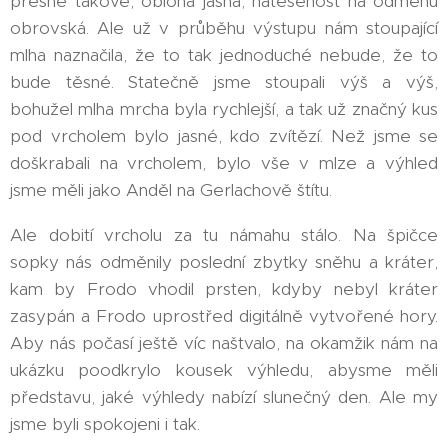
přesně takové, obloha jasná, natěšenost na odměnu
obrovská. Ale už v průběhu výstupu nám stoupající
mlha naznačila, že to tak jednoduché nebude, že to
bude těsné. Statečně jsme stoupali výš a výš,
bohužel mlha mrcha byla rychlejší, a tak už značný kus
pod vrcholem bylo jasné, kdo zvítězí. Než jsme se
doškrabali na vrcholem, bylo vše v mlze a výhled
jsme měli jako Anděl na Gerlachově štítu.
Ale dobití vrcholu za tu námahu stálo. Na špičce
sopky nás odměnily poslední zbytky sněhu a kráter,
kam by Frodo vhodil prsten, kdyby nebyl kráter
zasypán a Frodo uprostřed digitálně vytvořené hory.
Aby nás počasí ještě víc naštvalo, na okamžik nám na
ukázku poodkrylo kousek výhledu, abysme měli
představu, jaké výhledy nabízí slunečný den. Ale my
jsme byli spokojeni i tak.