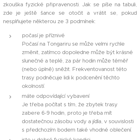
zkouška fyzické připravenosti. Jak se píše na tabuli,
zde je ještě šance se otočit a vrátit se, pokud
nesplňujete některou ze 3 podmínek:
počasí je příznivé
Počasí na Tongariru se může velmi rychle
změnit, zatímco dopoledne může být krásné
slunečné a teplé, za pár hodin může téměř
(nebo úplně) sněžit. Frekventovanost této
trasy podněcuje lidi k podcenění těchto
okolností.
máte odpovídající vybavení
Je třeba počítat s tím, že zbytek trasy
zabere 6-9 hodin, proto je třeba mít
dostatečnou zásobu vody a jídla, v souvislosti
s předchozím bodem také vhodné oblečení.
jste v dobré fyzické kondici