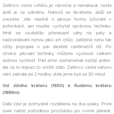
Zatímco cesta vzhůru je náročná a namáhavá, cesta
dolů je za odměnu. Nahorů se škrábete, dolů se
svezete. Jde vlastně o jakousi formu lyžování v
pohorkách, jen musíte vychytat správnou techniku.
Mně se osvědčilo přenesení váhy na paty a
nadzvedávání nohou jako při chůzi, zatížená noha tak
vždy popojela o pár desítek centimetrů níž. Po
chvilce pilování techniky můžete vyvinout celkem
slušnou rychlost. Pád jsme zaznamenali každý jeden,
ale za tu legraci to určitě stálo. Zatímco cesta nahoru
nám zabrala asi 2 hodiny, dole jsme byli za 30 minut.
Od Jižního kráteru (1650) k Rudému kráteru
(1886m)
Další část je pomyslně rozdělena na dva úseky. První
úsek nabízí pohodlnou procházku po rovné planině,