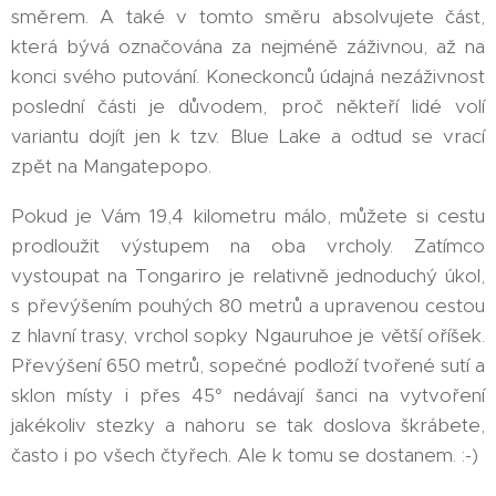
směrem. A také v tomto směru absolvujete část,
která bývá označována za nejméně záživnou, až na
konci svého putování. Koneckonců údajná nezáživnost
poslední části je důvodem, proč někteří lidé volí
variantu dojít jen k tzv. Blue Lake a odtud se vrací
zpět na Mangatepopo.
Pokud je Vám 19,4 kilometru málo, můžete si cestu
prodloužit výstupem na oba vrcholy. Zatímco
vystoupat na Tongariro je relativně jednoduchý úkol,
s převýšením pouhých 80 metrů a upravenou cestou
z hlavní trasy, vrchol sopky Ngauruhoe je větší oříšek.
Převýšení 650 metrů, sopečné podloží tvořené sutí a
sklon místy i přes 45° nedávají šanci na vytvoření
jakékoliv stezky a nahoru se tak doslova škrábete,
často i po všech čtyřech. Ale k tomu se dostanem. :-)