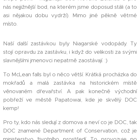
nás nejjižnější bod, na kterém jsme doposud stáli (a to
asi nějakou dobu vydrží). Mimo jiné pěkně větrné
místo.
Naší další zastávkou byly Niagarské vodopády. Ty
stojí opravdu za zastávku, i když do velikosti za svými
slavnějšími jmenovci nepatrně zaostávají. :)
To McLean falls byl o něco větší. Krátká procházka do
mokřadů a malá zastávka na historickém místě
věnovaném dřevařství. A pak konečně východní
pobřeží ve městě Papatowai, kde je skvělý DOC
kemp!
Pro ty, kdo nás sledují z domova a neví co je DOC, tak
DOC znamené Department of Conservation, což je
ministerstvo životního prostředí. To provozuje po