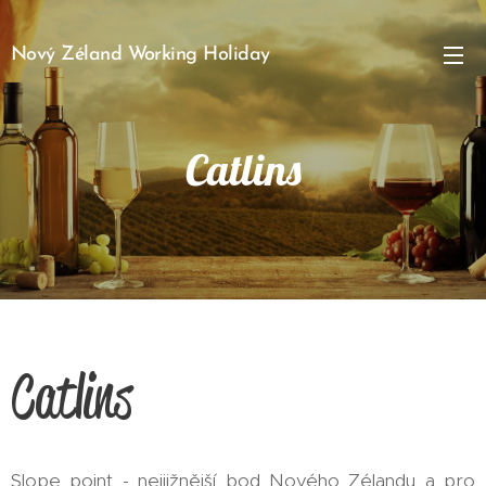
Nový Zéland Working Holiday
Catlins
Catlins
Slope point - nejjižnější bod Nového Zélandu a pro