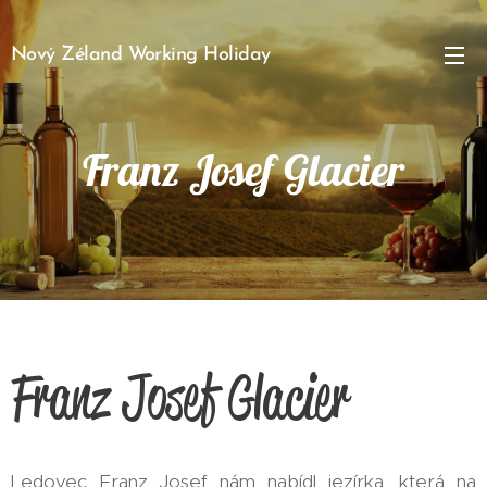
Nový Zéland Working Holiday
Franz Josef Glacier
Franz Josef Glacier
Ledovec Franz Josef nám nabídl jezírka, která na