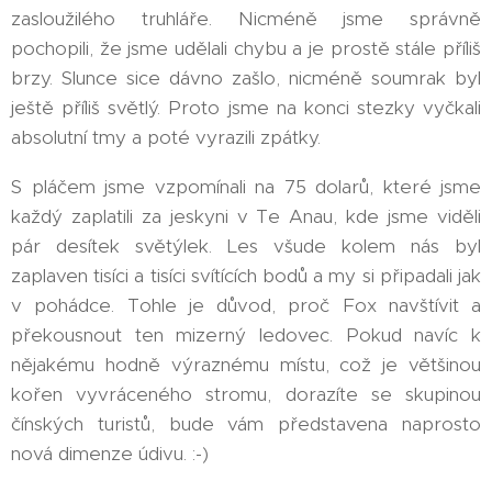
zasloužilého truhláře. Nicméně jsme správně
pochopili, že jsme udělali chybu a je prostě stále příliš
brzy. Slunce sice dávno zašlo, nicméně soumrak byl
ještě příliš světlý. Proto jsme na konci stezky vyčkali
absolutní tmy a poté vyrazili zpátky.
S pláčem jsme vzpomínali na 75 dolarů, které jsme
každý zaplatili za jeskyni v Te Anau, kde jsme viděli
pár desítek světýlek. Les všude kolem nás byl
zaplaven tisíci a tisíci svítících bodů a my si připadali jak
v pohádce. Tohle je důvod, proč Fox navštívit a
překousnout ten mizerný ledovec. Pokud navíc k
nějakému hodně výraznému místu, což je většinou
kořen vyvráceného stromu, dorazíte se skupinou
čínských turistů, bude vám představena naprosto
nová dimenze údivu. :-)