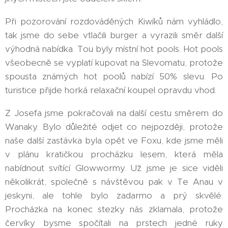
Při pozorování rozdováděných Kiwíků nám vyhládlo,
tak jsme do sebe vtlačili burger a vyrazili směr další
výhodná nabídka. Tou byly místní hot pools. Hot pools
všeobecně se vyplatí kupovat na Slevomatu, protože
spousta známých hot poolů nabízí 50% slevu. Po
turistice přijde horká relaxační koupel opravdu vhod.
Z Josefa jsme pokračovali na další cestu směrem do
Wanaky. Bylo důležité odjet co nejpozději, protože
naše další zastávka byla opět ve Foxu, kde jsme měli
v plánu kratičkou procházku lesem, která měla
nabídnout svítící Glowwormy. Už jsme je sice viděli
několikrát, společně s návštěvou pak v Te Anau v
jeskyni, ale tohle bylo zadarmo a prý skvělé.
Procházka na konec stezky nás zklamala, protože
červíky bysme spočítali na prstech jedné ruky