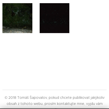
© 2018 Tomáš Šapovalov, pokud chcete publikovat jakýkoliv
obsah z tohoto webu, prosím kontaktujte mne, vyjdu vám