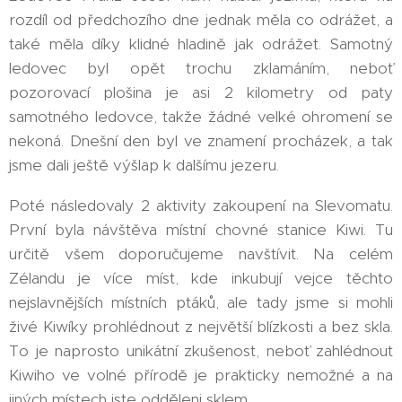
rozdíl od předchozího dne jednak měla co odrážet, a
také měla díky klidné hladině jak odrážet. Samotný
ledovec byl opět trochu zklamáním, neboť
pozorovací plošina je asi 2 kilometry od paty
samotného ledovce, takže žádné velké ohromení se
nekoná. Dnešní den byl ve znamení procházek, a tak
jsme dali ještě výšlap k dalšímu jezeru.
Poté následovaly 2 aktivity zakoupení na Slevomatu.
První byla návštěva místní chovné stanice Kiwi. Tu
určitě všem doporučujeme navštívit. Na celém
Zélandu je více míst, kde inkubují vejce těchto
nejslavnějších místních ptáků, ale tady jsme si mohli
živé Kiwíky prohlédnout z největší blízkosti a bez skla.
To je naprosto unikátní zkušenost, neboť zahlédnout
Kiwiho ve volné přírodě je prakticky nemožné a na
jiných místech jste odděleni sklem.