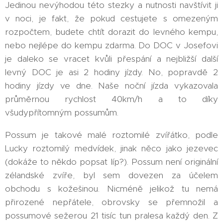
Jedinou nevýhodou této stezky a nutnosti navštívit ji
v noci, je fakt, že pokud cestujete s omezeným
rozpočtem, budete chtít dorazit do levného kempu,
nebo nejlépe do kempu zdarma. Do DOC v Josefovi
je daleko se vracet kvůli přespání a nejbližší další
levný DOC je asi 2 hodiny jízdy. No, popravdě 2
hodiny jízdy ve dne. Naše noční jízda vykazovala
průměrnou rychlost 40km/h a to díky
všudypřítomným possumům.
Possum je takové malé roztomilé zvířátko, podle
Lucky roztomilý medvídek, jinak něco jako jezevec
(dokáže to někdo popsat líp?). Possum není originální
zélandské zvíře, byl sem dovezen za účelem
obchodu s kožešinou. Nicméně jelikož tu nemá
přirozené nepřátele, obrovsky se přemnožil a
possumové sežerou 21 tisíc tun pralesa každý den. Z