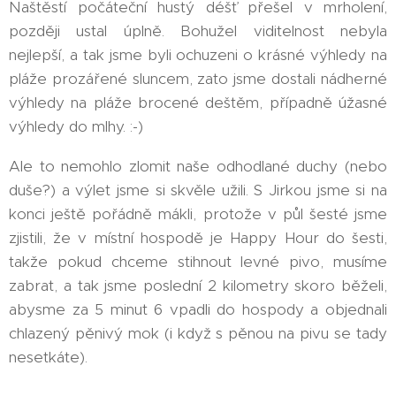
Naštěstí počáteční hustý déšť přešel v mrholení,
později ustal úplně. Bohužel viditelnost nebyla
nejlepší, a tak jsme byli ochuzeni o krásné výhledy na
pláže prozářené sluncem, zato jsme dostali nádherné
výhledy na pláže brocené deštěm, případně úžasné
výhledy do mlhy. :-)
Ale to nemohlo zlomit naše odhodlané duchy (nebo
duše?) a výlet jsme si skvěle užili. S Jirkou jsme si na
konci ještě pořádně mákli, protože v půl šesté jsme
zjistili, že v místní hospodě je Happy Hour do šesti,
takže pokud chceme stihnout levné pivo, musíme
zabrat, a tak jsme poslední 2 kilometry skoro běželi,
abysme za 5 minut 6 vpadli do hospody a objednali
chlazený pěnivý mok (i když s pěnou na pivu se tady
nesetkáte).