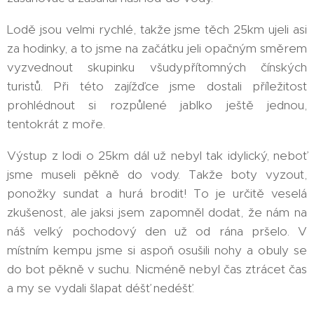
Lodě jsou velmi rychlé, takže jsme těch 25km ujeli asi
za hodinky, a to jsme na začátku jeli opačným směrem
vyzvednout skupinku všudypřítomných čínských
turistů. Při této zajížďce jsme dostali příležitost
prohlédnout si rozpůlené jablko ještě jednou,
tentokrát z moře.
Výstup z lodi o 25km dál už nebyl tak idylický, neboť
jsme museli pěkně do vody. Takže boty vyzout,
ponožky sundat a hurá brodit! To je určitě veselá
zkušenost, ale jaksi jsem zapomněl dodat, že nám na
náš velký pochodový den už od rána pršelo. V
místním kempu jsme si aspoň osušili nohy a obuly se
do bot pěkně v suchu. Nicméně nebyl čas ztrácet čas
a my se vydali šlapat déšť nedéšť.