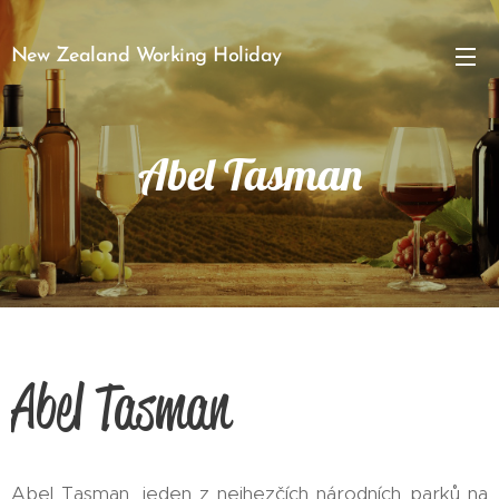
New Zealand Working Holiday
Abel Tasman
Abel Tasman
Abel Tasman, jeden z nejhezčích národních parků na