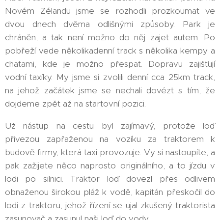
Novém Zélandu jsme se rozhodli prozkoumat ve
dvou dnech dvěma odlišnými způsoby. Park je
chráněn, a tak není možno do něj zajet autem. Po
pobřeží vede několikadenní track s několika kempy a
chatami, kde je možno přespat. Dopravu zajišťují
vodní taxíky. My jsme si zvolili denní cca 25km track,
na jehož začátek jsme se nechali dovézt s tím, že
dojdeme zpět až na startovní pozici.
Už nástup na cestu byl zajímavý, protože loď
přivezou zapřaženou na vozíku za traktorem k
budově firmy, která taxi provozuje. Vy si nastoupíte, a
pak zažijete něco naprosto originálního, a to jízdu v
lodi po silnici. Traktor loď dovezl přes odlivem
obnaženou širokou pláž k vodě, kapitán přeskočil do
lodi z traktoru, jehož řízení se ujal zkušený traktorista
zasunovač a zasunul naši loď do vody.