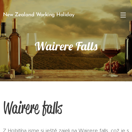
New Zealand Working Holiday
Wairere Falls
Wairere falls
Z Hobitína jsme si ještě zajeli na Wairere falls, což je s