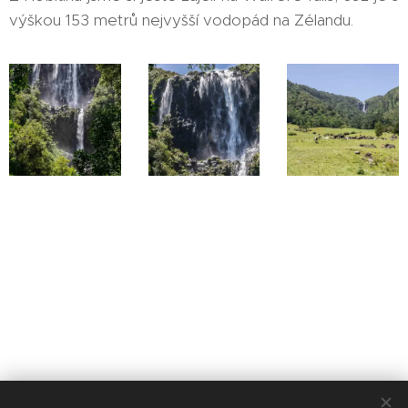
výškou 153 metrů nejvyšší vodopád na Zélandu.