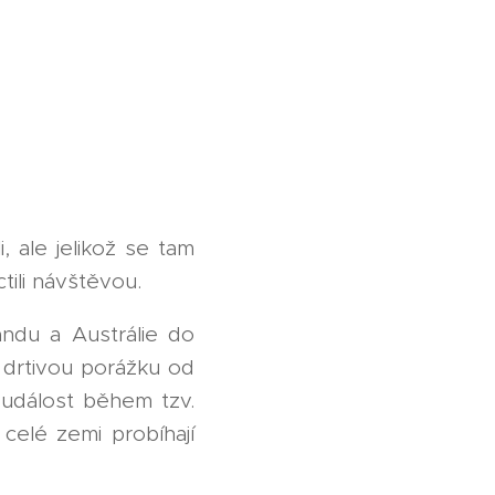
, ale jelikož se tam
tili návštěvou.
ndu a Austrálie do
i drtivou porážku od
 událost během tzv.
elé zemi probíhají