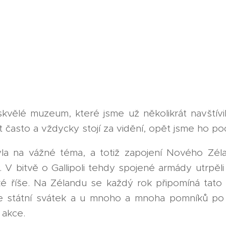
kvělé muzeum, které jsme už několikrát navštívili
t často a vždycky stojí za vidění, opět jsme ho poc
la na vážné téma, a totiž zapojení Nového Zéla
. V bitvě o Gallipoli tehdy spojené armády utrpěl
é říše. Na Zélandu se každý rok připomíná tato
 státní svátek a u mnoho a mnoha pomníků po c
 akce.