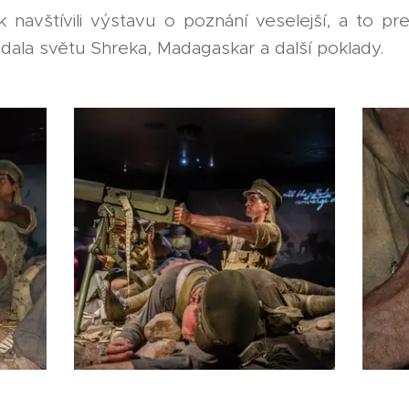
 navštívili výstavu o poznání veselejší, a to pre
dala světu Shreka, Madagaskar a další poklady.