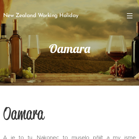
New Zealand Working Holiday
Oamara
Oamara
A je to tu. Nakonec to muselo přijít a my jsme